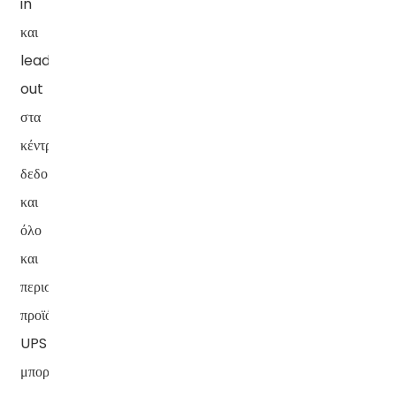
in
και
lead-
out
στα
κέντρα
δεδομένων,
και
όλο
και
περισσότερα
προϊόντα
UPS
μπορούν