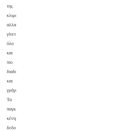
της
κλιματικής
αλλαγής
γίνεται
όλο
και
πιο
διαδεδομένος
a
και
γρήγορος.
Τα
παγκόσμια
κέντρα
δεδομένων