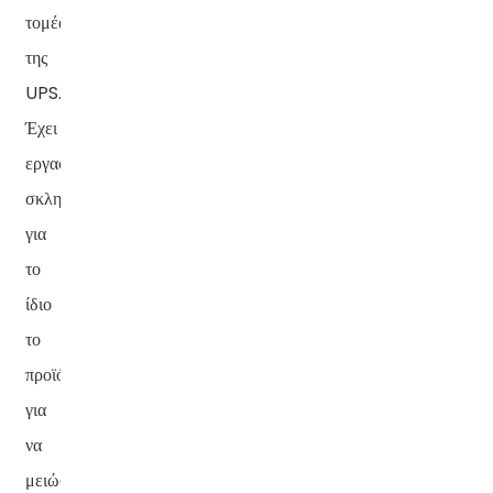
τομέα
της
UPS.
Έχει
εργαστεί
σκληρά
για
το
ίδιο
το
προϊόν
για
να
μειώσει