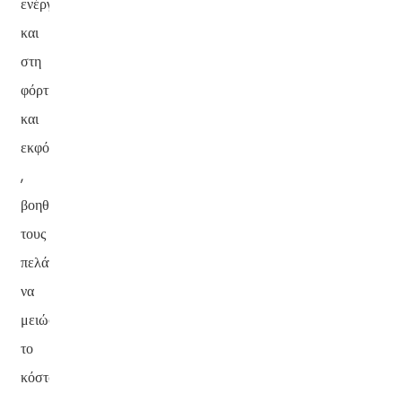
ενέργειας
και
στη
φόρτιση
και
εκφόρτιση
,
βοηθώντας
τους
πελάτες
να
μειώσουν
το
κόστος