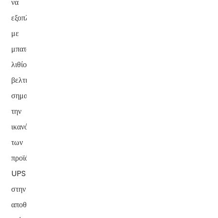
να
εξοπλιστούν
με
μπαταρίες
λιθίου,
βελτιώνοντας
σημαντικά
την
ικανότητα
των
προϊόντων
UPS
στην
αποθήκευση