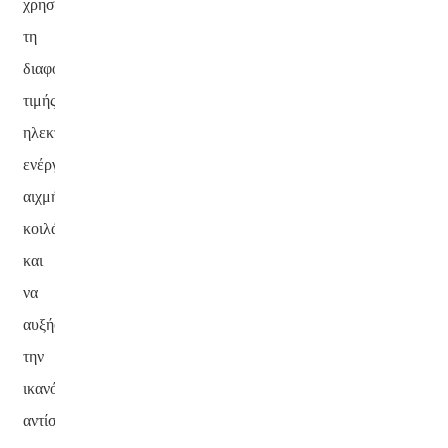
χρησιμοποιώντας
τη
διαφορά
τιμής
ηλεκτρικής
ενέργειας
αιχμής-
κοιλάδας
και
να
αυξήσουν
την
ικανότητα
αντίστασης