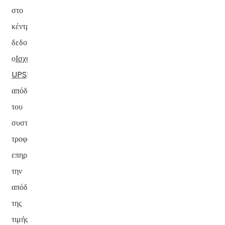
στο
κέντρο
δεδομένων,
ο
Ισχύς
UPS
Η
απόδοση
του
συστήματος
τροφοδοσίας
επηρεάζει
την
απόδοση
της
τιμής