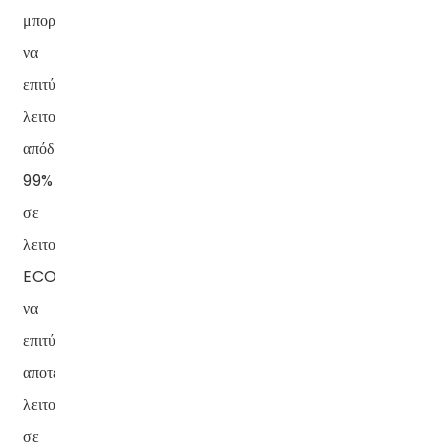
μπορούν
να
επιτύχουν
λειτουργική
απόδοση
99%
σε
λειτουργία
ECO,
να
επιτύχουν
αποτελεσματική
λειτουργία
σε