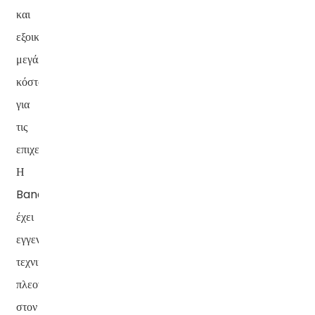
και
εξοικονομώντας
μεγάλο
κόστος
για
τις
επιχειρήσεις.
Η
Banatton
έχει
εγγενή
τεχνικά
πλεονεκτήματα
στον