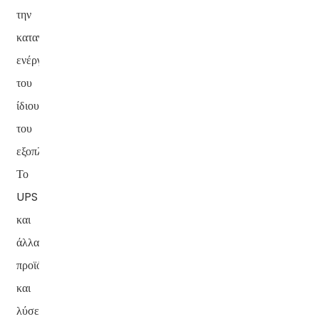
την
κατανάλωση
ενέργειας
του
ίδιου
του
εξοπλισμού.
Το
UPS
και
άλλα
προϊόντα
και
λύσεις