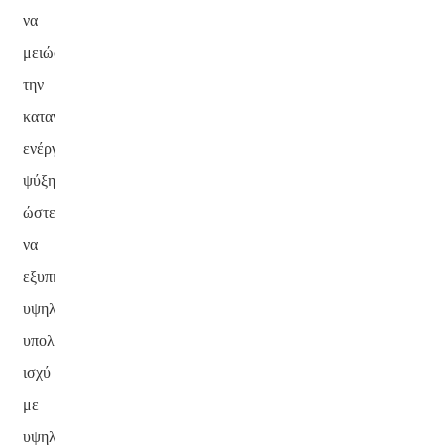
να
μειώσουν
την
κατανάλωση
ενέργειας
ψύξης,
ώστε
να
εξυπηρετούν
υψηλή
υπολογιστική
ισχύ
με
υψηλή