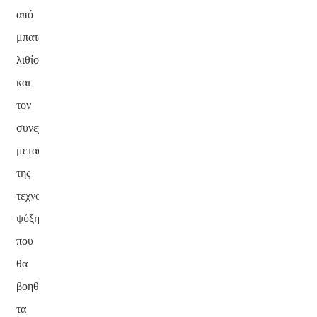
από
μπαταρίες
λιθίου
και
τον
συνεχή
μετασχηματισμό
της
τεχνολογίας
ψύξης,
που
θα
βοηθήσει
τα