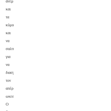
άνεμο
και
τα
κύματα
και
να
σαλπάρετε
για
να
διασχίσετε
τον
απέραντο
ωκεανό.
Ο