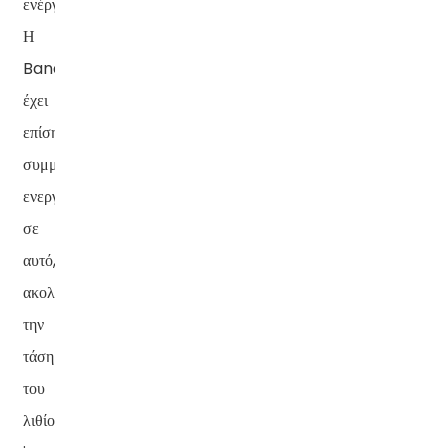
ενέργειας.
Η
Banatton
έχει
επίσης
συμμετάσχει
ενεργά
σε
αυτό,
ακολουθώντας
την
τάση
του
λιθίου-