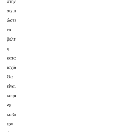
στην
αιχμή,
ώστε
να
βελτιστοποιηθεί
η
κατανομή
ισχύος.
Θα
είναι
καιρός
να
καβαλήσετε
τον