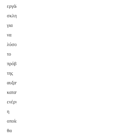
εργάζονται
σκληρά
για
να
λύσουν
το
πρόβλημα
της
αυξανόμενης
κατανάλωσης
ενέργειας,
η
οποία
θα