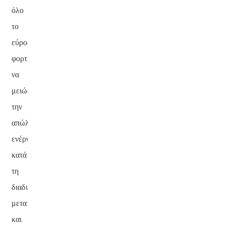
όλο
το
εύρος
φορτίου,
να
μειώσουν
την
απώλεια
ενέργειας
κατά
τη
διαδικασία
μετατροπής
και