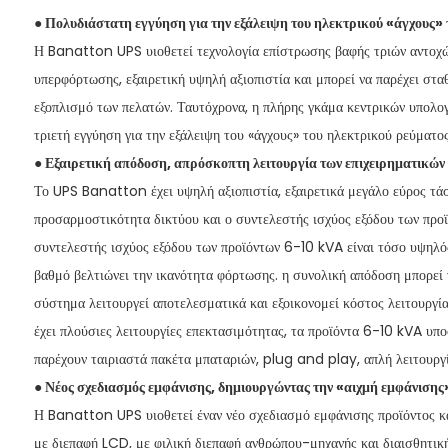
● Πολυδιάστατη εγγύηση για την εξάλειψη του ηλεκτρικού «άγχους»
Η Banatton UPS υιοθετεί τεχνολογία επίστρωσης βαφής τριών αντοχών
υπερφόρτωσης, εξαιρετική υψηλή αξιοπιστία και μπορεί να παρέχει στα
εξοπλισμό των πελατών. Ταυτόχρονα, η πλήρης γκάμα κεντρικών υπολο
τριετή εγγύηση για την εξάλειψη του «άγχους» του ηλεκτρικού ρεύματο
● Εξαιρετική απόδοση, απρόσκοπτη λειτουργία των επιχειρηματικών
Το UPS Banatton έχει υψηλή αξιοπιστία, εξαιρετικά μεγάλο εύρος τάσ
προσαρμοστικότητα δικτύου και ο συντελεστής ισχύος εξόδου των προϊ
συντελεστής ισχύος εξόδου των προϊόντων 6-10 kVA είναι τόσο υψηλός
βαθμό βελτιώνει την ικανότητα φόρτωσης. η συνολική απόδοση μπορεί 
σύστημα λειτουργεί αποτελεσματικά και εξοικονομεί κόστος λειτουργ
έχει πλούσιες λειτουργίες επεκτασιμότητας, τα προϊόντα 6-10 kVA υπ
παρέχουν ταιριαστά πακέτα μπαταριών, plug and play, απλή λειτουργί
● Νέος σχεδιασμός εμφάνισης, δημιουργώντας την «αιχμή εμφάνισης
Η Banatton UPS υιοθετεί έναν νέο σχεδιασμό εμφάνισης προϊόντος κα
με διεπαφή LCD, με φιλική διεπαφή ανθρώπου-μηχανής και διαισθητική 