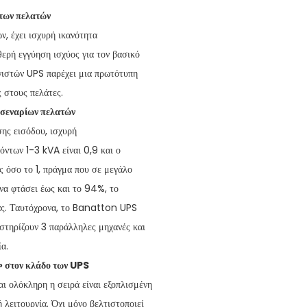
 των πελατών
, έχει ισχυρή ικανότητα
θερή εγγύηση ισχύος για τον βασικό
γιστών UPS παρέχει μια πρωτότυπη
ς στους πελάτες.
 σεναρίων πελατών
ης εισόδου, ισχυρή
όντων 1-3 kVA είναι 0,9 και ο
 όσο το 1, πράγμα που σε μεγάλο
να φτάσει έως και το 94%, το
ίας. Ταυτόχρονα, το Banatton UPS
οστηρίζουν 3 παράλληλες μηχανές και
α.
» στον κλάδο των UPS
ι ολόκληρη η σειρά είναι εξοπλισμένη
λειτουργία. Όχι μόνο βελτιστοποιεί