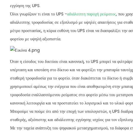
εγγύηση της UPS.
Όλοι γνωρίζουν τι είναι το UPS -
αδιάλειπτη παροχή ρεύματος
, που χρη
αδιάλειπτης τροφοδοσίας σε εξοπλισμό με υψηλές απαιτήσεις για σταθ
μέτρο προστασίας, η κύρια ευθύνη του UPS είναι να διασφαλίζει την α
φορτίου με υψηλή αξιοπιστία.
Όταν η είσοδος του δικτύου είναι κανονική, το UPS μπορεί να φιλτράρ
υπέρταση και υποτάση στο δίκτυο και να φορτίζει την μπαταρία ταυτόχρ
σταθερή τροφοδοσία για το φορτίο. όταν διακόπτεται το δίκτυο ή συμβ
χρησιμοποιεί αμέσως την ενέργεια που είναι αποθηκευμένη στην μπαταρί
τροφοδοσία εναλλασσόμενου ρεύματος στο φορτίο μέσω του μετατροπέα
κανονική λειτουργία και να προστατεύει το λογισμικό και το υλικό φορτ
Μπορούμε να πούμε ότι από την εποχή των υπολογιστών, η UPS διαδρα
σταθερής, αξιόπιστης και αδιάλειπτης εγγύησης ισχύος για τον εξοπλισ
Με την ταχεία ανάπτυξη του ψηφιακού μετασχηματισμού, τα διάφορα ε