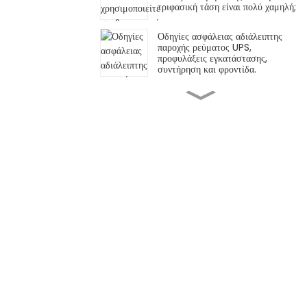
τριφασική τάση είναι πολύ χαμηλή;
Οδηγίες ασφάλειας αδιάλειπτης
παροχής ρεύματος UPS,
προφυλάξεις εγκατάστασης,
συντήρηση και φροντίδα.
Η σημασία του οικιακού αυτόματου
σταθεροποιητή τάσης AC
Η σημασία των ρυθμιστών τάσης
30kVA για τα ηλεκτρικά συστήματα
Η σημασία των ρυθμιστών τάσης
στην εξασφάλιση ομαλής
λειτουργίας ηλεκτρικής ενέργειας
Χρειάζεται το κέντρο δεδομένων ή
η αίθουσα διακομιστή σας
αξιόπιστα και αποτελεσματικά UL
PDU;