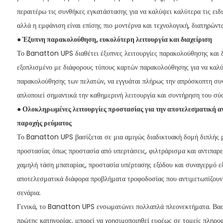
περαιτέρω τις συνθήκες εγκατάστασης για να καλύψει καλύτερα τις ειδι
αλλά η εμφάνιση είναι επίσης πιο μοντέρνα και τεχνολογική, διατηρώντ
● Έξυπνη παρακολούθηση, ευκολότερη λειτουργία και διαχείριση
Το Banatton UPS διαθέτει έξυπνες λειτουργίες παρακολούθησης και δι
εξοπλισμένο με διάφορους τύπους καρτών παρακολούθησης για να καλύψ
παρακολούθησης των πελατών, να εγγυάται πλήρως την απρόσκοπτη συ
απλοποιεί σημαντικά την καθημερινή λειτουργία και συντήρηση του σύ
● Ολοκληρωμένες λειτουργίες προστασίας για την αποτελεσματική 
παροχής ρεύματος
Το Banatton UPS βασίζεται σε μια αμιγώς διαδικτυακή δομή διπλής μ
προστασίας όπως προστασία από υπερτάσεις, φιλτράρισμα και αντιπαρ
χαμηλή τάση μπαταρίας, προστασία υπέρτασης εξόδου και συναγερμό εξ
αποτελεσματικά διάφορα προβλήματα τροφοδοσίας που αντιμετωπίζουν 
σενάρια.
Γενικά, το Banatton UPS ενσωματώνει πολλαπλά πλεονεκτήματα. Βασ
πρώτης κατηγορίας, μπορεί να χρησιμοποιηθεί ευρέως σε τομείς πληρο