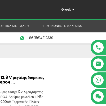
Greek
ΣΧΕΤΙΚΆ ΜΕ ΕΜΆΣ
ΕΠΙΚΟΙΝΩΝΉΣΤΕ ΜΑΖΊ ΜΑΣ
+86 15614312339
12,8 V μεγάλης διάρκειας
+86 15614312339
fepo4 ...
ύρος τάσης: 12V Σφραγισμένος
FePO4 Αριθμός μοντέλου: LP15-
-200AH Τερματικός: Πλάκες