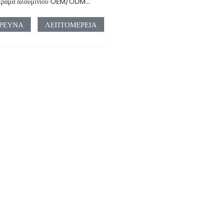
κράμα αλουμινίου OEM/ODM...
ΡΕΥΝΑ
ΛΕΠΤΟΜΈΡΕΙΑ