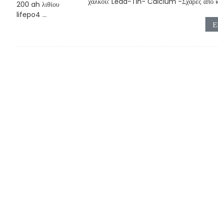
χαλκού: Lead-Tin- Calcium -Σχάρες από 
Ε