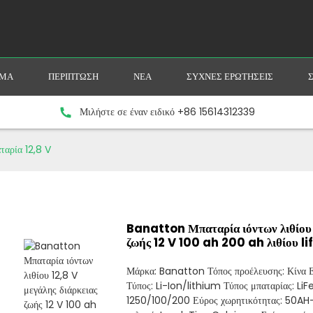
ΥΜΑ
ΠΕΡΊΠΤΩΣΗ
ΝΈΑ
ΣΥΧΝΈΣ ΕΡΩΤΉΣΕΙΣ
Μιλήστε σε έναν ειδικό +86 15614312339
ταρία 12,8 V
Banatton Μπαταρία ιόντων λιθίου 
ζωής 12 V 100 ah 200 ah λιθίου li
Μάρκα: Banatton Τόπος προέλευσης: Κίνα Ε
Τύπος: Li-Ion/lithium Τύπος μπαταρίας: Li
1250/100/200 Εύρος χωρητικότητας: 50AH