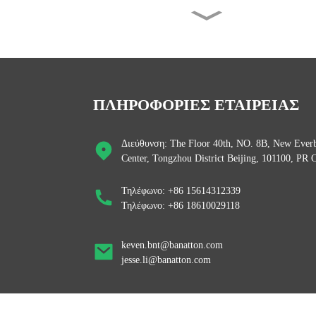
Τύπος Servo Κίνας Μονοφασικός
15kva 20kva 30kva...
Banatton μονοφασικός 220v
1000VA 10kva Servo M...
ΠΛΗΡΟΦΟΡΙΕΣ ΕΤΑΙΡΕΙΑΣ
Banatton Μονοφασικό πλήρως
Διεύθυνση: The Floor 40th, NO. 8B, New Everb
αυτόματο 500VA 1000...
Center, Tongzhou District Beijing, 101100, PR 
Τηλέφωνο: +86 15614312339
Banatton SRW 500VA 1000VA
Τηλέφωνο: +86 18610029118
1500VA Home Portable ...
keven.bnt@banatton.com
jesse.li@banatton.com