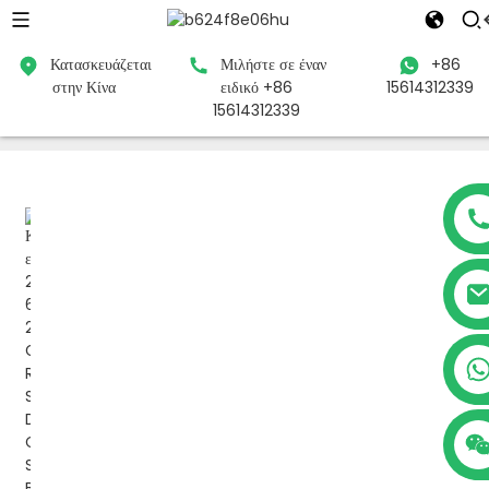
Κατασκευάζεται
Μιλήστε σε έναν
+86
στην Κίνα
ειδικό +86
15614312339
Σπίτι
Προϊόντα
Μπαταρία μολύβδου-οξέος
Μπαταρία
15614312339
2V
+86 15614312339