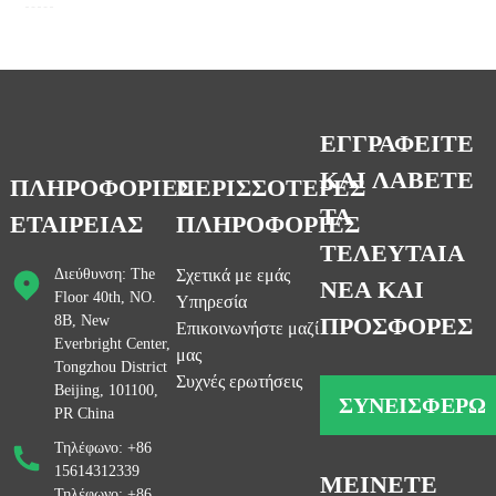
ΕΓΓΡΑΦΕΙΤΕ
ΚΑΙ ΛΑΒΕΤΕ
ΠΛΗΡΟΦΟΡΙΕΣ
ΠΕΡΙΣΣΟΤΕΡΕΣ
ΤΑ
ΕΤΑΙΡΕΙΑΣ
ΠΛΗΡΟΦΟΡΙΕΣ
ΤΕΛΕΥΤΑΙΑ
Διεύθυνση: The
Σχετικά με εμάς
ΝΕΑ ΚΑΙ
Floor 40th, NO.
Υπηρεσία
8B, New
ΠΡΟΣΦΟΡΕΣ
Επικοινωνήστε μαζί
Everbright Center,
μας
Tongzhou District
Συχνές ερωτήσεις
Beijing, 101100,
ΣΥΝΕΙΣΦΈΡΩ
PR China
Τηλέφωνο: +86
15614312339
ΜΕΙΝΕΤΕ
Τηλέφωνο: +86