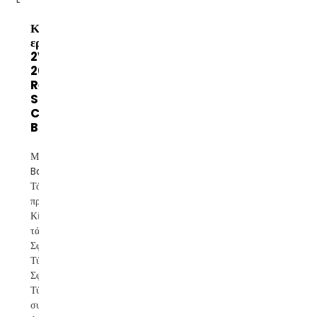
Κίνα
εργοστασιακό
2V 600AH
2000AH Gel
Rechargeable
Storage Deep
Cycle Sealed
Batt...
Μάρκα:
Banatton
Τόπος
προέλευσης:
Κίνα Εύρος
τάσης: 2V
Σφραγισμένος
Τύπος:
Σφραγισμένος
Τύπος
συντήρησης: