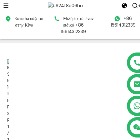
Κατασκευάζεται
Μιλήστε σε έναν
+86
στην Κίνα
ειδικό +86
15614312339
Σπίτι
Προϊόντα
Σταθεροποιητής τάσης
Ρυθμιστής τάσης
15614312339
ελέγχου ρελέ
+86 15614312339