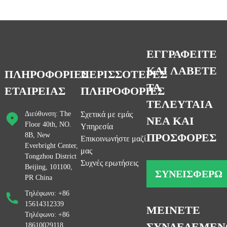
ΕΓΓΡΑΦΕΙΤΕ
ΚΑΙ ΛΑΒΕΤΕ
ΠΛΗΡΟΦΟΡΙΕΣ
ΠΕΡΙΣΣΟΤΕΡΕΣ
ΤΑ
ΕΤΑΙΡΕΙΑΣ
ΠΛΗΡΟΦΟΡΙΕΣ
ΤΕΛΕΥΤΑΙΑ
Διεύθυνση: The
Σχετικά με εμάς
ΝΕΑ ΚΑΙ
Floor 40th, NO.
Υπηρεσία
8B, New
ΠΡΟΣΦΟΡΕΣ
Επικοινωνήστε μαζί
Everbright Center,
μας
Tongzhou District
Συχνές ερωτήσεις
Beijing, 101100,
ΣΥΝΕΙΣΦΈΡΩ
PR China
Τηλέφωνο: +86
15614312339
ΜΕΙΝΕΤΕ
Τηλέφωνο: +86
ΣΥΝΔΕΔΕΜΕΝ
18610029118