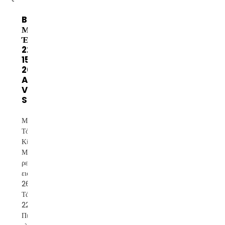
Banatton
Μονοφασικός
Έλεγχος Ρελέ
220V SRV
15KVA
20KVA
Automatic
Voltage
St...
Μάρκα: Banatton
Τόπος προέλευσης:
Κίνα Φάση:
Μονοφασικός Τύπος
ρεύματος: AC Τάση
εισόδου: 140V-
260V/80-260V
Τάση εξόδου:
220V±8% Τύπος:
Πιστοποιητικό