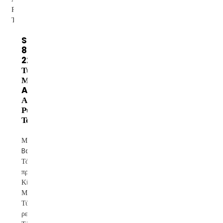
SDR 10KVA
8KW 10KW
220VAC
Τύπος ρελέ
Μονοφασικό
AC
Αυτόματο
Ρυθμιστής
Τάσης...
Μάρκα:
Banatton
Τόπος
προέλευσης:
Κίνα Φάση:
Μονοφασικός
Τύπος
ρεύματος: AC