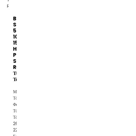
Banatton
SRW
500VA
1000VA
1500VA
Home
Portable
Socket
Relay
Τύπος AC
Τάση R...
Μάρκα: Banatton
Τόπος προέλευσης: Κίνα
Φάση: Μονοφασικός
Τύπος ρεύματος: AC
Τάση εισόδου: 140-
260VAC Τάση εξόδου:
220V±8% Τύπος: Ρελέ