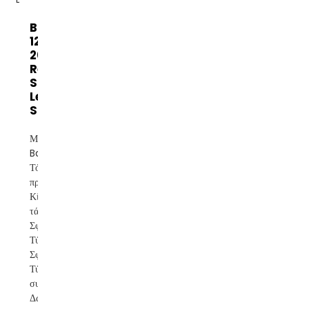
Banatton
12V100AH ​​
200AH Gel
Rechargeable
Storage AGM
Lead Acid
Solar Battery
Μάρκα:
Banatton
Τόπος
προέλευσης:
Κίνα Εύρος
τάσης: 12V
Σφραγισμένος
Τύπος:
Σφραγισμένος
Τύπος
συντήρησης:
Δωρεάν