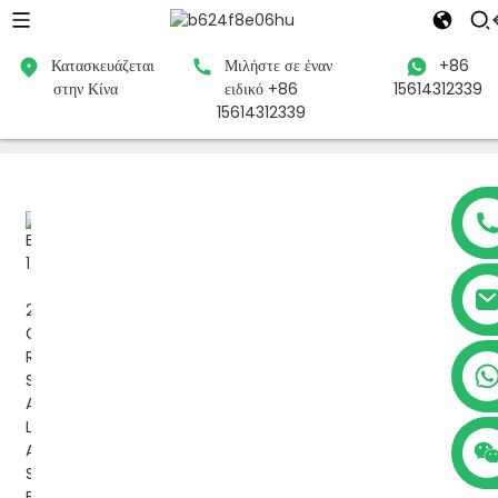
Κατασκευάζεται
Μιλήστε σε έναν
+86
στην Κίνα
ειδικό +86
15614312339
Σπίτι
Προϊόντα
Μπαταρία μολύβδου-οξέος
Μπαταρία
15614312339
12V
+86 15614312339