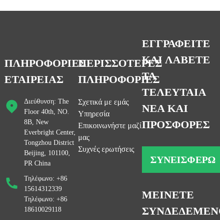
ΕΓΓΡΑΦΕΙΤΕ
ΚΑΙ ΛΑΒΕΤΕ
ΠΛΗΡΟΦΟΡΙΕΣ
ΠΕΡΙΣΣΟΤΕΡΕΣ
ΤΑ
ΕΤΑΙΡΕΙΑΣ
ΠΛΗΡΟΦΟΡΙΕΣ
ΤΕΛΕΥΤΑΙΑ
Διεύθυνση: The
Σχετικά με εμάς
ΝΕΑ ΚΑΙ
Floor 40th, NO.
Υπηρεσία
8B, New
ΠΡΟΣΦΟΡΕΣ
Επικοινωνήστε μαζί
Everbright Center,
μας
Tongzhou District
Συχνές ερωτήσεις
Beijing, 101100,
ΣΥΝΕΙΣΦΈΡΩ
PR China
Τηλέφωνο: +86
15614312339
ΜΕΙΝΕΤΕ
Τηλέφωνο: +86
ΣΥΝΔΕΔΕΜΕΝ
18610029118