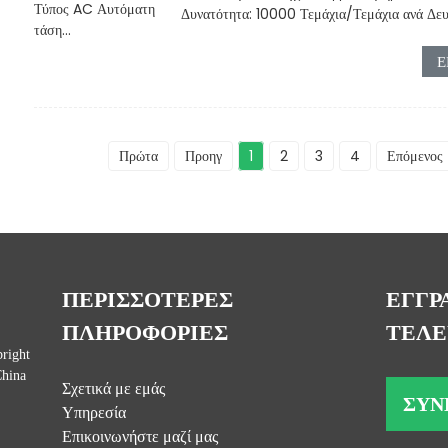
Δυνατότητα: 10000 Τεμάχια/Τεμάχια ανά Δευτ
Ε
Πρώτα
Προηγ
1
2
3
4
Επόμενος
ΠΕΡΙΣΣΟΤΕΡΕΣ
ΕΓΓΡ
ΠΛΗΡΟΦΟΡΙΕΣ
ΤΕΛΕ
right
China
Σχετικά με εμάς
ΣΥΝ
Υπηρεσία
Επικοινωνήστε μαζί μας