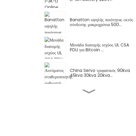
Banatton υψηλής ποιότητας εκτός
σύνδεσης μακροχρόνια 500...
Μονάδα διανομής ισχύος UL CSA
PDU για Bitcoin ...
China Servo τριφασικός 90kva
45kva 30kva 20kva...
Τύπος Servo Κίνας Μονοφασικός
15kva 20kva 30kva...
Banatton μονοφασικός 220v
1000VA 10kva Servo M...