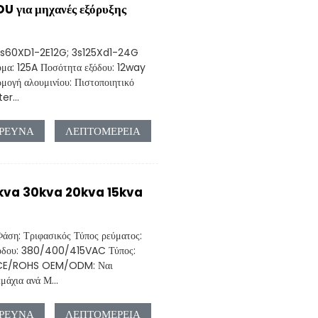
U για μηχανές εξόρυξης
: 3s60XD1-2E12G; 3s125Xd1-24G
μα: 125A Ποσότητα εξόδου: 12way
μογή αλουμινίου: Πιστοποιητικό
er...
ΡΕΥΝΑ
ΛΕΠΤΟΜΈΡΕΙΑ
5kva 30kva 20kva 15kva
άση: Τριφασικός Τύπος ρεύματος:
όδου: 380/400/415VAC Τύπος:
SO/CE/ROHS OEM/ODM: Ναι
άχια ανά Μ...
ΡΕΥΝΑ
ΛΕΠΤΟΜΈΡΕΙΑ