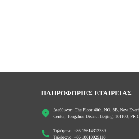
ΠΛΗΡΟΦΟΡΙΕΣ ΕΤΑΙΡΕΙΑΣ
Διεύθυνση: The Floor 40th, NO. 8B, New Everb
Center, Tongzhou District Beijing, 101100, PR 
Τηλέφωνο: +86 15614312339
Τηλέφωνο: +86 18610029118