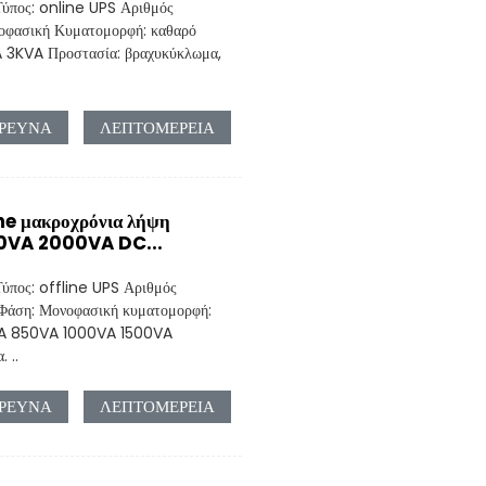
Τύπος: online UPS Αριθμός
νοφασική Κυματομορφή: καθαρό
A 3KVA Προστασία: βραχυκύκλωμα,
ΡΕΥΝΑ
ΛΕΠΤΟΜΈΡΕΙΑ
ne μακροχρόνια λήψη
00VA 2000VA DC...
ύπος: offline UPS Αριθμός
Φάση: Μονοφασική κυματομορφή:
0VA 850VA 1000VA 1500VA
 ..
ΡΕΥΝΑ
ΛΕΠΤΟΜΈΡΕΙΑ