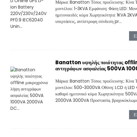
Μάρκα: Banatton Τόπος προέλευσης: Κίνα 
μοντέλου: 1~3KVA Εμφάνιση: Φάση LED: Μο
ημιτονοειδές κύμα Χωρητικότητα: 1KVA 2KV
υπερτάσεις, αντίστροφη σύνδεση pr...
Ε
Banatton υψηλής ποιότητας offli
αντιγράφων ασφαλείας 500VA 10
Μάρκα: Banatton Τόπος προέλευσης: Κίνα Τ
μοντέλου: 500~3000VA Οθόνη: LCD ή LED 
καθαρό ημιτονικό κύμα Χωρητικότητα: 50
2000VA 3000VA Προστασία, βραχυκύκλωμα.
Ε