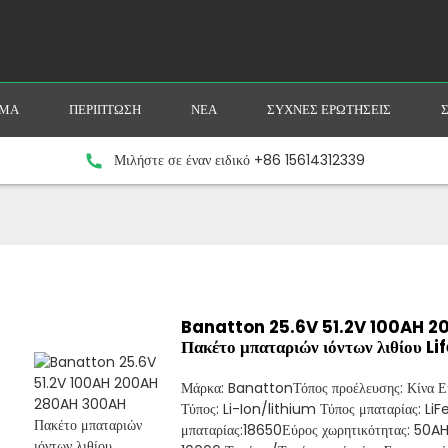
ΥΜΑ
ΠΕΡΊΠΤΩΣΗ
ΝΈΑ
ΣΥΧΝΈΣ ΕΡΩΤΉΣΕΙΣ
Μιλήστε σε έναν ειδικό +86 15614312339
Banatton 25.6V 51.2V 100AH ​
Πακέτο μπαταριών ιόντων λιθίου Li
Μάρκα: BanattonΤόπος προέλευσης: Κίνα Ε
Τύπος: Li-Ion/lithium Τύπος μπαταρίας: L
μπαταρίας:18650Εύρος χωρητικότητας: 5