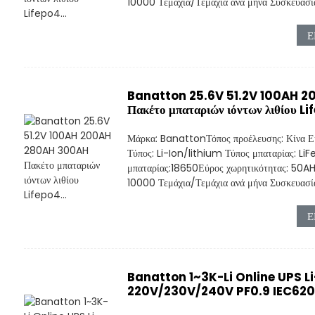
10000 Τεμάχια/Τεμάχια ανά μήνα Συσκευασία:
Ε
Banatton 25.6V 51.2V 100AH ​
Πακέτο μπαταριών ιόντων λιθίου Li
Μάρκα: BanattonΤόπος προέλευσης: Κίνα Ε
Τύπος: Li-Ion/lithium Τύπος μπαταρίας: L
μπαταρίας:18650Εύρος χωρητικότητας: 5
10000 Τεμάχια/Τεμάχια ανά μήνα Συσκευασία:
Ε
Banatton 1~3K-Li Online UPS Li
220V/230V/240V PF0.9 IEC6204