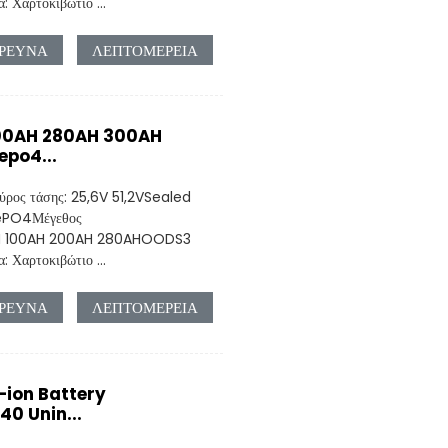
 Χαρτοκιβώτιο ...
ΡΕΥΝΑ
ΛΕΠΤΟΜΈΡΕΙΑ
​200AH 280AH 300AH
fepo4...
ύρος τάσης: 25,6V 51,2VSealed
iFePO4Μέγεθος
0AH 100AH ​​200AH 280AHOODS3
 Χαρτοκιβώτιο ...
ΡΕΥΝΑ
ΛΕΠΤΟΜΈΡΕΙΑ
-ion Battery
0 Unin...