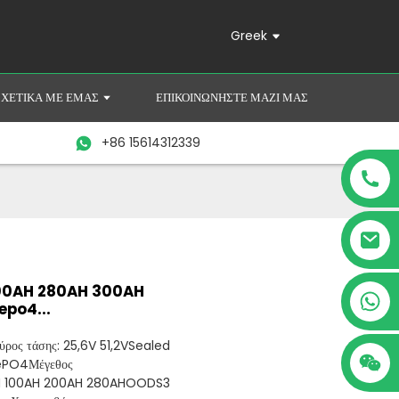
Greek
ΣΧΕΤΙΚΆ ΜΕ ΕΜΆΣ
ΕΠΙΚΟΙΝΩΝΉΣΤΕ ΜΑΖΊ ΜΑΣ
+86 15614312339
​200AH 280AH 300AH
+86 15614312339
fepo4...
ύρος τάσης: 25,6V 51,2VSealed
iFePO4Μέγεθος
0AH 100AH ​​200AH 280AHOODS3