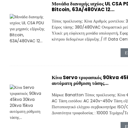
Μονάδα διανομής ισχύος UL CSA PD
Bitcoin, 63A/480VAC 12...
Τόπος προέλευσης: Κίνα Αριθμός μοντέλου
Εύρος τάσης: 380/480VAC Ονομαστικό ρεύ
Υλικό: μη εύφλεκτη μονάδα υπολογιστή, Εφαρ
κέντρου δεδομένων εξόρυξης / IT Data Cent
Ε
Κίνα Servo τριφασικός 90kva 4
αυτόματη ρύθμιση τάσης...
Μάρκα: Banatton Τόπος προέλευσης: Κίνα Φ
AC Τάση εισόδου: AC 240v-450v Τάση εξ
Πιστοποιητικό ελέγχου σερβοκινητήρα: I
Δυνατότητα τροφοδοσίας : 10000 Τεμάχιο/Τεμ
Ε