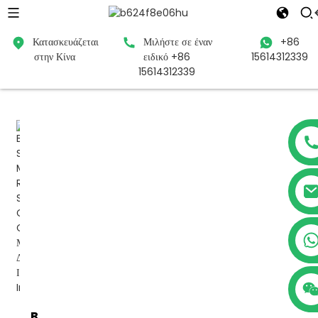
Κατασκευάζεται
Μιλήστε σε έναν
+86
στην Κίνα
ειδικό +86
15614312339
Σπίτι
Προϊόντα
PDU
Έξυπνο PDU
15614312339
+86 15614312339
Banatton