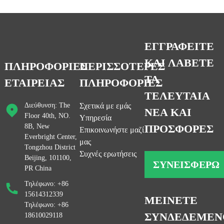
ΕΓΓΡΑΦΕΙΤΕ
ΚΑΙ ΛΑΒΕΤΕ
ΠΛΗΡΟΦΟΡΙΕΣ
ΠΕΡΙΣΣΟΤΕΡΕΣ
ΤΑ
ΕΤΑΙΡΕΙΑΣ
ΠΛΗΡΟΦΟΡΙΕΣ
ΤΕΛΕΥΤΑΙΑ
Διεύθυνση: The
Σχετικά με εμάς
ΝΕΑ ΚΑΙ
Floor 40th, NO.
Υπηρεσία
8B, New
ΠΡΟΣΦΟΡΕΣ
Επικοινωνήστε μαζί
a
Everbright Center,
μας
Tongzhou District
Συχνές ερωτήσεις
Beijing, 101100,
ΣΥΝΕΙΣΦΈΡΩ
PR China
Τηλέφωνο: +86
15614312339
ΜΕΙΝΕΤΕ
Τηλέφωνο: +86
ΣΥΝΔΕΔΕΜΕΝ
18610029118